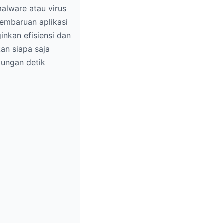
malware atau virus
pembaruan aplikasi
nkan efisiensi dan
n siapa saja
tungan detik