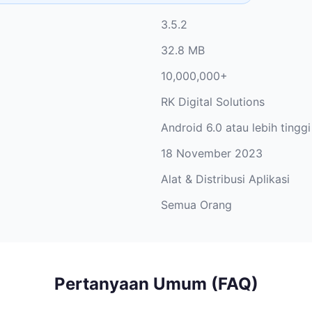
3.5.2
32.8 MB
10,000,000+
RK Digital Solutions
Android 6.0 atau lebih tinggi
18 November 2023
Alat & Distribusi Aplikasi
Semua Orang
Pertanyaan Umum (FAQ)