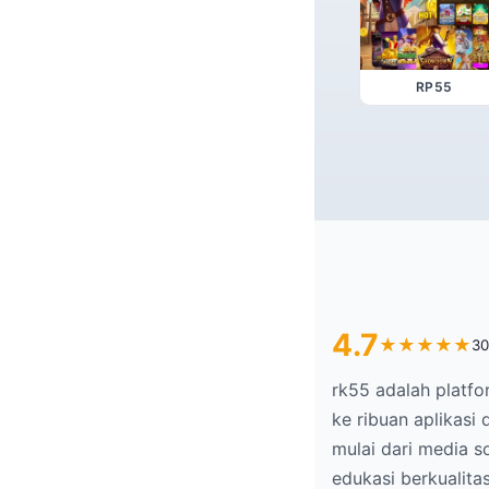
RP55
4.7
★
★
★
★
★
30
rk55 adalah platf
ke ribuan aplikasi
mulai dari media s
edukasi berkualita