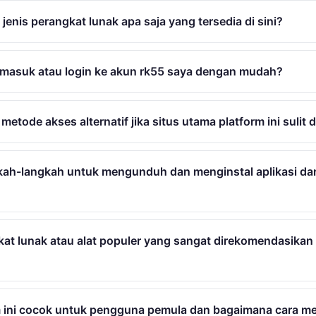
 jenis perangkat lunak apa saja yang tersedia di sini?
masuk atau login ke akun rk55 saya dengan mudah?
metode akses alternatif jika situs utama platform ini sulit 
ah-langkah untuk mengunduh dan menginstal aplikasi dari 
at lunak atau alat populer yang sangat direkomendasikan d
 ini cocok untuk pengguna pemula dan bagaimana cara me