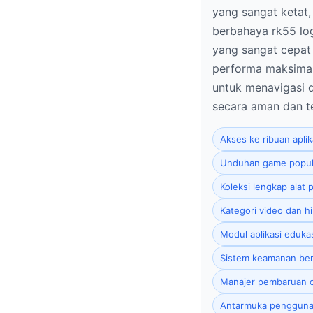
yang sangat ketat,
berbahaya
rk55 lo
yang sangat cepat
performa maksima
untuk menavigasi 
secara aman dan t
Akses ke ribuan aplik
Unduhan game popule
Koleksi lengkap alat 
Kategori video dan hi
Modul aplikasi eduka
Sistem keamanan ber
Manajer pembaruan o
Antarmuka pengguna 