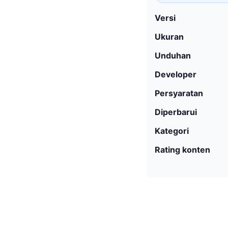
Versi
Ukuran
Unduhan
Developer
Persyaratan
Diperbarui
Kategori
Rating konten