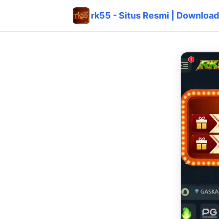
rk55 - Situs Resmi | Downloa