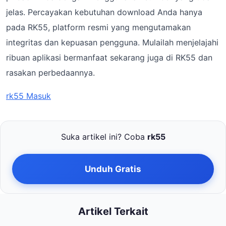
jelas. Percayakan kebutuhan download Anda hanya
pada RK55, platform resmi yang mengutamakan
integritas dan kepuasan pengguna. Mulailah menjelajahi
ribuan aplikasi bermanfaat sekarang juga di RK55 dan
rasakan perbedaannya.
rk55 Masuk
Suka artikel ini? Coba
rk55
Unduh Gratis
Artikel Terkait