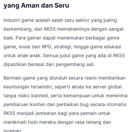
yang Aman dan Seru
Industri game adalah salah satu sektor yang paling
berkembang, dan RK55 memahaminya dengan sangat
baik. Para gamer dapat menemukan berbagai genre
game, mulai dari RPG, strategi, hingga game edukasi
untuk anak-anak. Semua judul game yang ada di RK55
dipastikan berasal dari pengembang asli.
Bermain game yang diunduh secara resmi memberikan
keuntungan tersendiri, seperti akses ke server global
tanpa risiko banned, serta kemampuan untuk menerima
pembaruan konten dan perbaikan bug secara otomatis.
RK55 menjadi jembatan bagi para pemain untuk
menikmati hobi mereka dengan rasa tenang dan
nyaman.