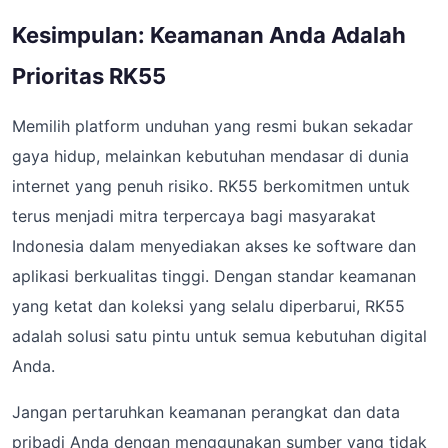
Kesimpulan: Keamanan Anda Adalah
Prioritas RK55
Memilih platform unduhan yang resmi bukan sekadar
gaya hidup, melainkan kebutuhan mendasar di dunia
internet yang penuh risiko. RK55 berkomitmen untuk
terus menjadi mitra terpercaya bagi masyarakat
Indonesia dalam menyediakan akses ke software dan
aplikasi berkualitas tinggi. Dengan standar keamanan
yang ketat dan koleksi yang selalu diperbarui, RK55
adalah solusi satu pintu untuk semua kebutuhan digital
Anda.
Jangan pertaruhkan keamanan perangkat dan data
pribadi Anda dengan menggunakan sumber yang tidak