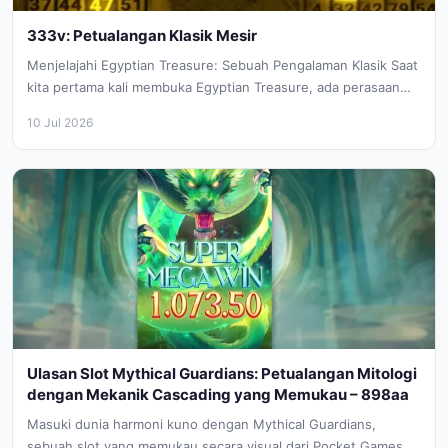
333v: Petualangan Klasik Mesir
Menjelajahi Egyptian Treasure: Sebuah Pengalaman Klasik Saat
kita pertama kali membuka Egyptian Treasure, ada perasaan
familiar yang menyambut kita. Dikembangkan...
10 Jul 2026
Ulasan Slot Mythical Guardians: Petualangan Mitologi
dengan Mekanik Cascading yang Memukau – 898aa
Masuki dunia harmoni kuno dengan Mythical Guardians,
sebuah slot yang memukau secara visual dari Pocket Games