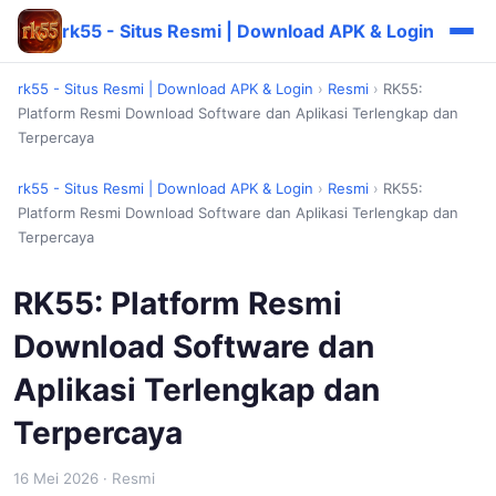
rk55 - Situs Resmi | Download APK & Login
rk55 - Situs Resmi | Download APK & Login
›
Resmi
›
RK55:
Platform Resmi Download Software dan Aplikasi Terlengkap dan
Terpercaya
rk55 - Situs Resmi | Download APK & Login
›
Resmi
›
RK55:
Platform Resmi Download Software dan Aplikasi Terlengkap dan
Terpercaya
RK55: Platform Resmi
Download Software dan
Aplikasi Terlengkap dan
Terpercaya
16 Mei 2026
· Resmi