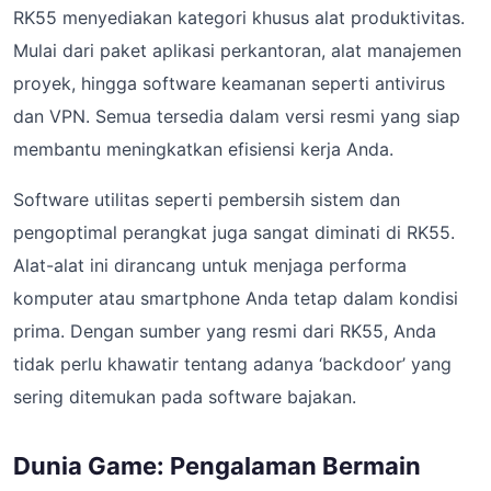
RK55 menyediakan kategori khusus alat produktivitas.
Mulai dari paket aplikasi perkantoran, alat manajemen
proyek, hingga software keamanan seperti antivirus
dan VPN. Semua tersedia dalam versi resmi yang siap
membantu meningkatkan efisiensi kerja Anda.
Software utilitas seperti pembersih sistem dan
pengoptimal perangkat juga sangat diminati di RK55.
Alat-alat ini dirancang untuk menjaga performa
komputer atau smartphone Anda tetap dalam kondisi
prima. Dengan sumber yang resmi dari RK55, Anda
tidak perlu khawatir tentang adanya ‘backdoor’ yang
sering ditemukan pada software bajakan.
Dunia Game: Pengalaman Bermain