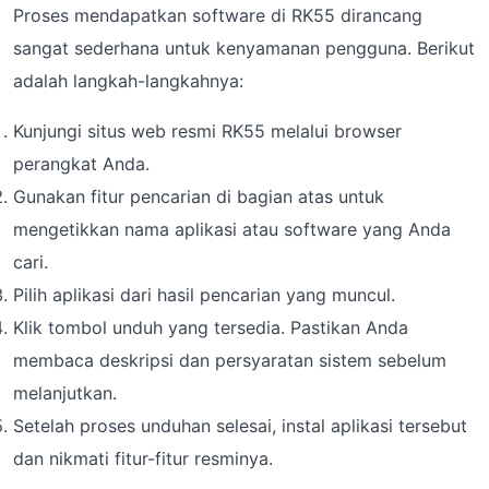
Proses mendapatkan software di RK55 dirancang
sangat sederhana untuk kenyamanan pengguna. Berikut
adalah langkah-langkahnya:
Kunjungi situs web resmi RK55 melalui browser
perangkat Anda.
Gunakan fitur pencarian di bagian atas untuk
mengetikkan nama aplikasi atau software yang Anda
cari.
Pilih aplikasi dari hasil pencarian yang muncul.
Klik tombol unduh yang tersedia. Pastikan Anda
membaca deskripsi dan persyaratan sistem sebelum
melanjutkan.
Setelah proses unduhan selesai, instal aplikasi tersebut
dan nikmati fitur-fitur resminya.