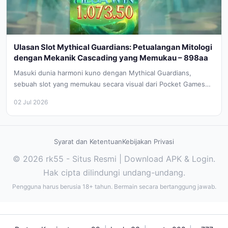
Ulasan Slot Mythical Guardians: Petualangan Mitologi
dengan Mekanik Cascading yang Memukau – 898aa
Masuki dunia harmoni kuno dengan Mythical Guardians,
sebuah slot yang memukau secara visual dari Pocket Games
Soft. Sebagai perayaan tonggak...
02 Jul 2026
Syarat dan Ketentuan
Kebijakan Privasi
© 2026 rk55 - Situs Resmi | Download APK & Login.
Hak cipta dilindungi undang-undang.
Pengguna harus berusia 18+ tahun. Bermain secara bertanggung jawab.