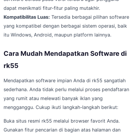
dapat menikmati fitur-fitur paling mutakhir.
Kompatibilitas Luas:
Tersedia berbagai pilihan software
yang kompatibel dengan berbagai sistem operasi, baik
itu Windows, Android, maupun platform lainnya.
Cara Mudah Mendapatkan Software di
rk55
Mendapatkan software impian Anda di rk55 sangatlah
sederhana. Anda tidak perlu melalui proses pendaftaran
yang rumit atau melewati banyak iklan yang
mengganggu. Cukup ikuti langkah-langkah berikut:
Buka situs resmi rk55 melalui browser favorit Anda.
Gunakan fitur pencarian di bagian atas halaman dan