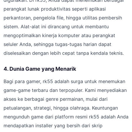
digunakan. Di rk55, Anda dapat menemukan berbagai
perangkat lunak produktivitas seperti aplikasi
perkantoran, pengelola file, hingga utilitas pembersih
sistem. Alat-alat ini dirancang untuk membantu
mengoptimalkan kinerja komputer atau perangkat
seluler Anda, sehingga tugas-tugas harian dapat
diselesaikan dengan lebih cepat tanpa kendala teknis.
4. Dunia Game yang Menarik
Bagi para gamer, rk55 adalah surga untuk menemukan
game-game terbaru dan terpopuler. Kami menyediakan
akses ke berbagai genre permainan, mulai dari
petualangan, strategi, hingga olahraga. Keuntungan
mengunduh game dari platform resmi rk55 adalah Anda
mendapatkan installer yang bersih dari skrip