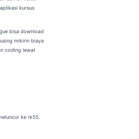
aplikasi kursus
 gue bisa download
using mikirin biaya
an coding lewat
meluncur ke rk55.