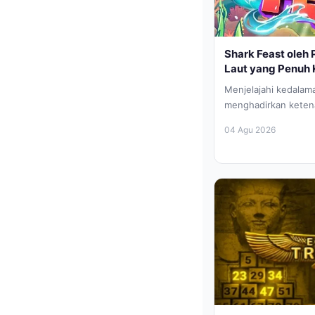
Shark Feast oleh 
Laut yang Penuh 
Menjelajahi kedalam
menghadirkan keten
Play’n GO justru me
04 Agu 2026
kata...