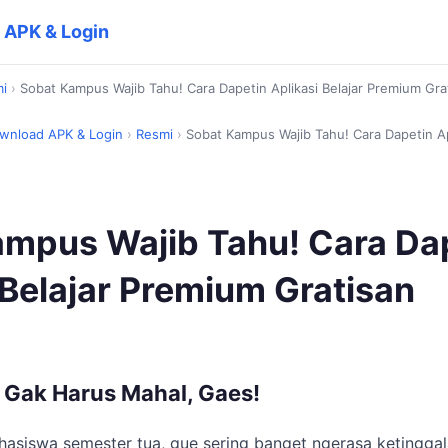
d APK & Login
i
›
Sobat Kampus Wajib Tahu! Cara Dapetin Aplikasi Belajar Premium Gra
ownload APK & Login
›
Resmi
›
Sobat Kampus Wajib Tahu! Cara Dapetin Ap
ampus Wajib Tahu! Cara Da
 Belajar Premium Gratisan
l Gak Harus Mahal, Gaes!
hasiswa semester tua, gue sering banget ngerasa ketingga